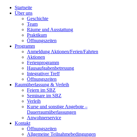
Startseite
Über uns
Geschichte
Team
Räume und Ausstattung
Praktikum
Öffnungszeiten
Programm
Anmeldung Aktionen/Ferien/Fahrten
Aktionen
Ferienprogramm
Hausaufgabenbetreuung
Integrativer Treff
Öffnungszeiten
Raumüberlassung & Verleih
Feiern im SBZ
Seminare im SBZ
Verleih
Kurse und sonstige Angebote –
Dauerraumüberlassungen
Anwohnerservice
Kontakt
Öffnungszeiten
Allgemeine Teilnahmebedingungen