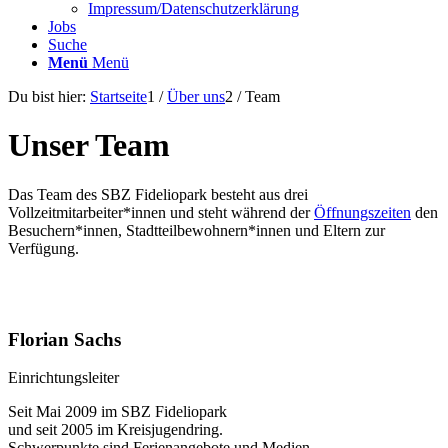
Impressum/Datenschutzerklärung
Jobs
Suche
Menü
Menü
Du bist hier:
Startseite
1
/
Über uns
2
/
Team
Unser Team
Das Team des SBZ Fideliopark besteht aus drei
Vollzeitmitarbeiter*innen und steht während der
Öffnungszeiten
den
Besuchern*innen, Stadtteilbewohnern*innen und Eltern zur
Verfügung.
Florian Sachs
Einrichtungsleiter
Seit Mai 2009 im SBZ Fideliopark
und seit 2005 im Kreisjugendring.
Schwerpunkte sind Ferienangebote und Medien.