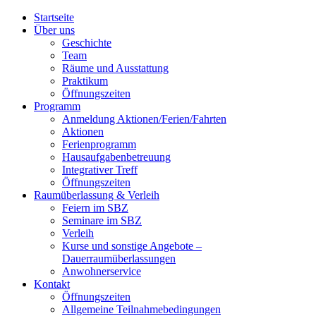
Startseite
Über uns
Geschichte
Team
Räume und Ausstattung
Praktikum
Öffnungszeiten
Programm
Anmeldung Aktionen/Ferien/Fahrten
Aktionen
Ferienprogramm
Hausaufgabenbetreuung
Integrativer Treff
Öffnungszeiten
Raumüberlassung & Verleih
Feiern im SBZ
Seminare im SBZ
Verleih
Kurse und sonstige Angebote –
Dauerraumüberlassungen
Anwohnerservice
Kontakt
Öffnungszeiten
Allgemeine Teilnahmebedingungen