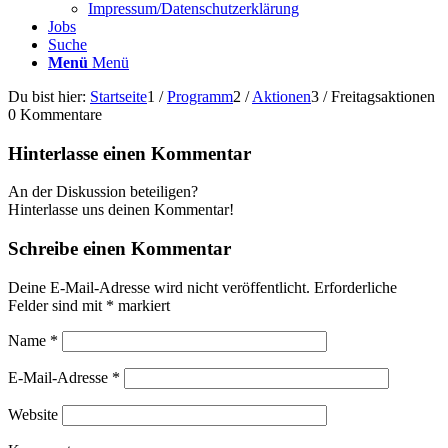
Impressum/Datenschutzerklärung
Jobs
Suche
Menü
Menü
Du bist hier:
Startseite
1
/
Programm
2
/
Aktionen
3
/
Freitagsaktionen
0
Kommentare
Hinterlasse einen Kommentar
An der Diskussion beteiligen?
Hinterlasse uns deinen Kommentar!
Schreibe einen Kommentar
Deine E-Mail-Adresse wird nicht veröffentlicht.
Erforderliche
Felder sind mit
*
markiert
Name
*
E-Mail-Adresse
*
Website